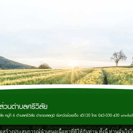
ส่วนตำบลศรีวิลัย
ัย หมู่ที่ 6 ตำบลศรีวิลัย อำเภอเสลภูมิ จังหวัดร้อยเอ็ด 45120 โทร 043-030-430
sriwila
เอกสาร/รายงาน
ติดต่อ
นโยบายการคุ้มครองข้อมูลส่วนบุคคล
E-mail
จัดกา
ื่อสร้างประสบการณ์นำเสนอเนื้อหาที่ดีให้กับท่าน ทั้งนี้ ท่านมั่