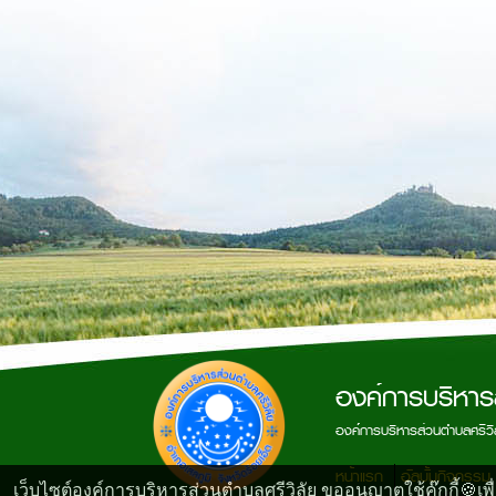
องค์การบริหาร
องค์การบริหารส่วนตำบลศรีวิล
หน้าแรก
อัลบั้มกิจกรรม
เว็บไซต์องค์การบริหารส่วนตำบลศรีวิลัย ขออนุญาตใช้คุ๊กกี้🍪เพ