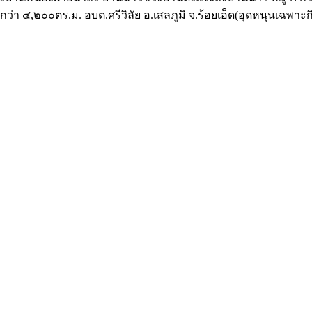
ยกว่า ๔,๒๐๐ตร.ม. อบต.ศรีวิลัย อ.เสลภูมิ จ.ร้อยเอ็ด(อุดหนุนเฉพาะ