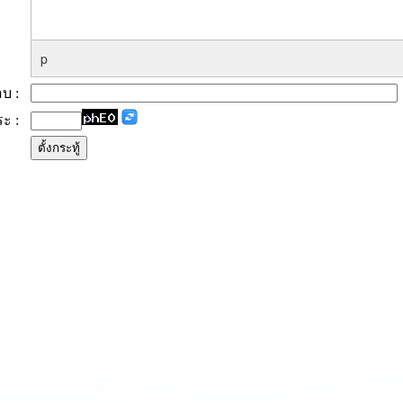
p
ตอบ :
ระ :