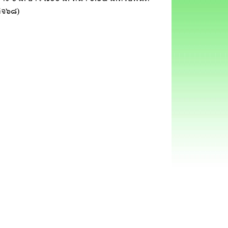
กิจ๖๘)