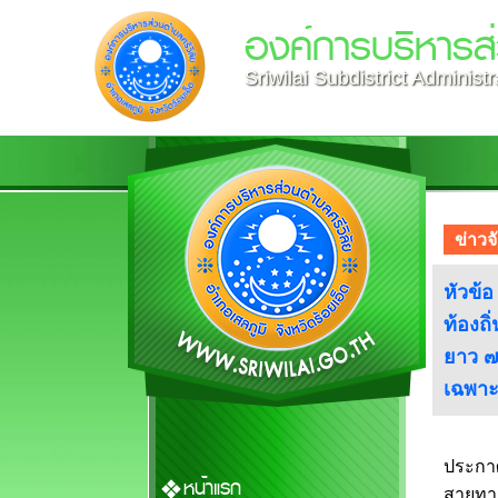
องค์การบริหารส่
Sriwilai Subdistrict Administ
ข่าวจั
หัวข้
ท้องถิ
ยาว ๗๐
เฉพาะ
ประกาศ
หน้าแรก
สายทาง