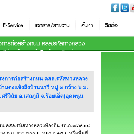
E-Service
เอกสาร/รายงาน
ค้นหา
ติดต่อ
ครงการก่อสร้างถนน คสล.รหัสทางหลวง
ีช่วงบ้านดงแจ้งถึงบ้านนาวี หมู่ ๓
า ๔,๒๐๐ตร.ม. อบต.ศรีวิลัย อ.เสลภูมิ
งโครงการก่อสร้างถนน คสล.รหัสทางหลวง
านดงแจ้งถึงบ้านนาวี หมู่ ๓ กว้าง ๖ ม.
ีวิลัย อ.เสลภูมิ จ.ร้อยเอ็ด(อุดหนุน
ถนน คสล.รหัสทางหลวงท้องถิ่น รอ.ถ.๑๕๙-๐๔
าง ๖ ม. ยาว ๗๐๐ ม. หนา ๐.๑๕ ม.หรือพื้นที่