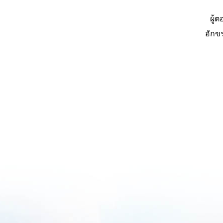
ผู้
อักข