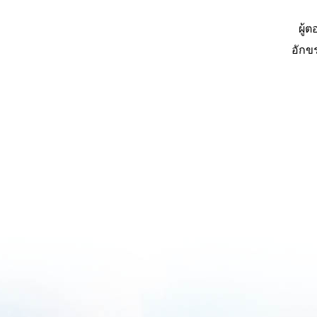
ผู้
อักข