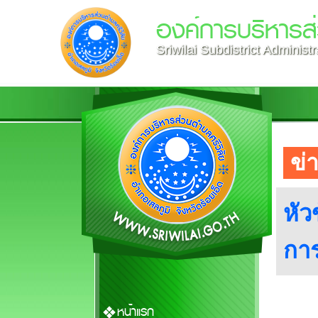
องค์การบริหารส่
Sriwilai Subdistrict Administ
ข่
หัว
กา
หน้าแรก